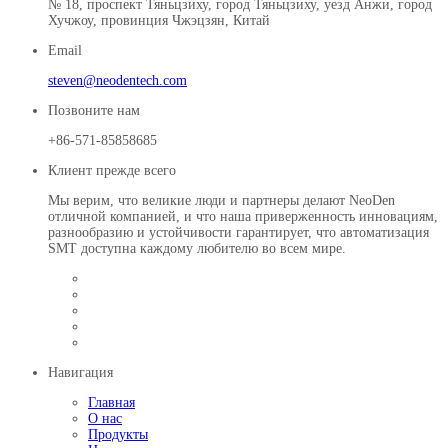
№ 18, проспект Тяньцзиху, город Тяньцзиху, уезд Анжи, город
Хучжоу, провинция Чжэцзян, Китай
Email
steven@neodentech.com
Позвоните нам
+86-571-85858685
Клиент прежде всего
Мы верим, что великие люди и партнеры делают NeoDen
отличной компанией, и что наша приверженность инновациям,
разнообразию и устойчивости гарантирует, что автоматизация
SMT доступна каждому любителю во всем мире.
Навигация
Главная
О нас
Продукты