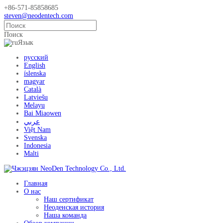
+86-571-85858685
steven@neodentech.com
Поиск
Язык
русский
English
íslenska
magyar
Català
Latviešu
Melayu
Bai Miaowen
عربي
Việt Nam
Svenska
Indonesia
Malti
Главная
О нас
Наш сертификат
Неоденская история
Наша команда